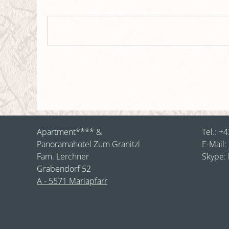
Apartment**** &
Tel.: +
Panoramahotel Zum Granitzl
E-Mail:
Fam. Lerchner
Skype: 
Grabendorf 52
A - 5571 Mariapfarr