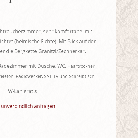
chtraucherzimmer, sehr komfortabel mit
chtet (heimische Fichte). Mit Blick auf den
r die Bergkette Granitzl/Zechnerkar.
adezimmer mit
Dusche
, WC,
Haartrockner,
telefon, Radiow
ecker, SAT-TV und Schreibtisch
W-Lan gratis
t unverbindlich anfragen