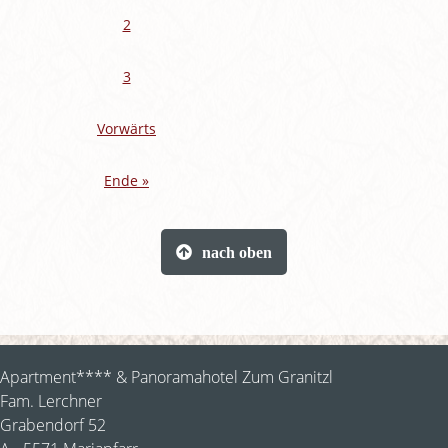
2
3
Vorwärts
Ende »
nach oben
Apartment**** & Panoramahotel Zum Granitzl
Fam. Lerchner
Grabendorf 52